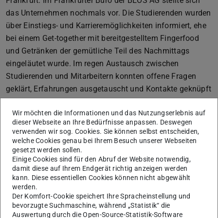
Frankfurt. Im Frankfurter Büro der BEOS AG stellte sich
das Unternehmen nochmals vor. Die Studierenden wurden
über Einstiegs- und Karrieremöglichkeiten informiert, ehe
bei einem Get-together mit bereitgestelltem Fingerfood
und Getränken der gemütliche Teil des Nachmittags
eingeläutet wurde. Im regen Austausch zwischen
Studierenden und Mitarbeitern konnten offene Fragen
geklärt, Erfahrungen ausgetauscht und Kontakte geknüpft
werden, ehe die letzten Teilnehmer zur fortgeschrittenen
Wir möchten die Informationen und das Nutzungserlebnis auf
Stunde den Heimweg antraten.
dieser Webseite an Ihre Bedürfnisse anpassen. Deswegen
Der WIBINET e.V. bedankt sich herzlich bei der BEOS AG
verwenden wir sog. Cookies. Sie können selbst entscheiden,
welche Cookies genau bei Ihrem Besuch unserer Webseiten
sowie bei den Unternehmensvertretern für einen durchweg
gesetzt werden sollen.
gelungenen Nachmittag mit interessanten Einblicken und
Einige Cookies sind für den Abruf der Website notwendig,
Vorträgen und bei den zahlreich erschienen Studierenden.
damit diese auf Ihrem Endgerät richtig anzeigen werden
kann. Diese essentiellen Cookies können nicht abgewählt
Das gesamte Team des WiBiNET e.V. freut sich auf
werden.
weitere spannende Exkursionen und Vorträge.
Der Komfort-Cookie speichert Ihre Spracheinstellung und
bevorzugte Suchmaschine, während „Statistik“ die
Auswertung durch die Open-Source-Statistik-Software