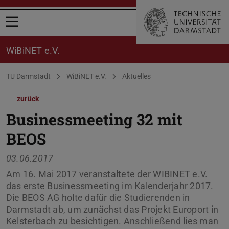
Menü öffnen
WiBiNET e.V.
Sie befinden sich hier:
TU Darmstadt
WiBiNET e.V.
Aktuelles
zurück
Businessmeeting 32 mit
BEOS
03.06.2017
Am 16. Mai 2017 veranstaltete der WIBINET e.V.
das erste Businessmeeting im Kalenderjahr 2017.
Die BEOS AG holte dafür die Studierenden in
Darmstadt ab, um zunächst das Projekt Europort in
Kelsterbach zu besichtigen. Anschließend lies man