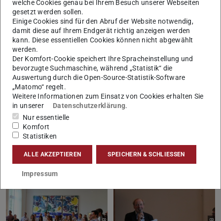
Sommerfestes. Wir freuen uns sehr auf die kommenden
welche Cookies genau bei Ihrem Besuch unserer Webseiten
gesetzt werden sollen.
zehn Jahre des Vereins und wünschen uns eine weiterhin
Einige Cookies sind für den Abruf der Website notwendig,
positive Entwicklung für den WiBiNET e.V.!
damit diese auf Ihrem Endgerät richtig anzeigen werden
kann. Diese essentiellen Cookies können nicht abgewählt
werden.
Der Komfort-Cookie speichert Ihre Spracheinstellung und
bevorzugte Suchmaschine, während „Statistik“ die
Auswertung durch die Open-Source-Statistik-Software
„Matomo“ regelt.
Weitere Informationen zum Einsatz von Cookies erhalten Sie
in unserer
Datenschutzerklärung
.
Bild: WiBiNET e.V.
Bild: WiBiNET e.V.
Nur essentielle
Komfort
Statistiken
ALLE AKZEPTIEREN
SPEICHERN & SCHLIESSEN
Impressum