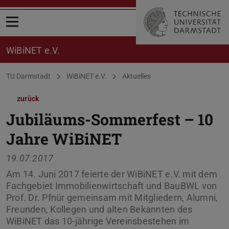
Menü öffnen
WiBiNET e.V.
Sie befinden sich hier:
TU Darmstadt
WiBiNET e.V.
Aktuelles
zurück
Jubiläums-Sommerfest – 10
Jahre WiBiNET
19.07.2017
Am 14. Juni 2017 feierte der WiBiNET e.V. mit dem
Fachgebiet Immobilienwirtschaft und BauBWL von
Prof. Dr. Pfnür gemeinsam mit Mitgliedern, Alumni,
Freunden, Kollegen und alten Bekannten des
WiBiNET das 10-jährige Vereinsbestehen im