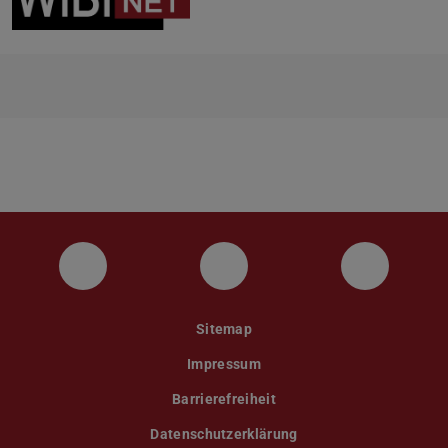
WiBiNET auf Instagram
WiBiNET auf Facebook
WiBiNET 
Sitemap
Impressum
Barrierefreiheit
Datenschutzerklärung