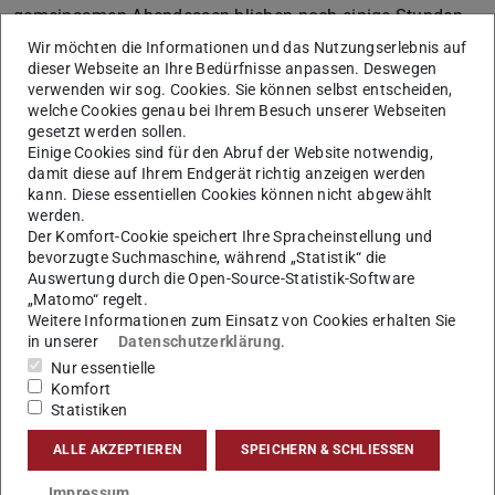
gemeinsamen Abendessen blieben noch einige Stunden
für die Erkundung der Stadt.
Wir möchten die Informationen und das Nutzungserlebnis auf
dieser Webseite an Ihre Bedürfnisse anpassen. Deswegen
Am nächsten Morgen wurde der Gotthard-Tunnel
verwenden wir sog. Cookies. Sie können selbst entscheiden,
besichtigt. Auch hier gab es zunächst einen spannenden
welche Cookies genau bei Ihrem Besuch unserer Webseiten
gesetzt werden sollen.
Vortrag über die Geschichte und den Bau des Tunnels,
Einige Cookies sind für den Abruf der Website notwendig,
bevor ein Teil von diesem erkundet werden konnte. Ein
damit diese auf Ihrem Endgerät richtig anzeigen werden
kann. Diese essentiellen Cookies können nicht abgewählt
spannendes Highlight war die vorbeibrausenden Züge, die
werden.
aus nächster Nähe gesehen werden konnte, und die Länge
Der Komfort-Cookie speichert Ihre Spracheinstellung und
des Tunnels nur erahnen ließ. Nach einer kurzen
bevorzugte Suchmaschine, während „Statistik“ die
Auswertung durch die Open-Source-Statistik-Software
Mittagspause ging es in dem Erhaltungs- und
„Matomo“ regelt.
Interventionszentrum weiter. In einer Präsentation wurden
Weitere Informationen zum Einsatz von Cookies erhalten Sie
alle wichtigen Informationen im Zusammenhang mit
in unserer
Datenschutzerklärung
.
Nur essentielle
Rettungs- und Notfallsituationen im Gotthard-Tunnel
Komfort
sowie der Instandhaltung verdeutlicht. Abschließend gab
Statistiken
es noch eine Führung, bei der die Rettungsfahrzeuge
ALLE AKZEPTIEREN
SPEICHERN & SCHLIESSEN
begutachtet werden konnten.
Am späten Nachmittag ging es nach einem sehr
Impressum