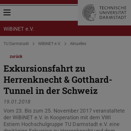
Menü öffnen
WiBiNET e.V.
Sie befinden sich hier:
TU Darmstadt
WiBiNET e.V.
Aktuelles
zurück
Exkursionsfahrt zu
Herrenknecht & Gotthard-
Tunnel in der Schweiz
19.01.2018
Vom 23. Bis zum 25. November 2017 veranstaltete
der WiBiNET e.V. in Kooperation mit dem VWI
Estiem Hochschulgruppe TU Darmstadt e.V. eine
dreitägige Exkursion zu Herrenknecht und dem