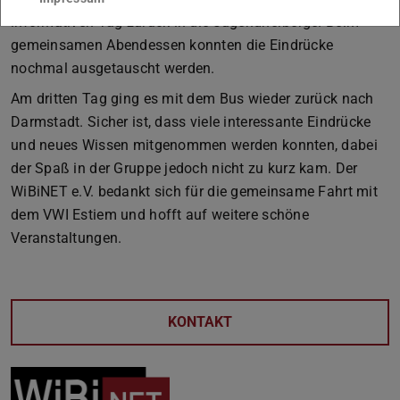
informativen Tag zurück in die Jugendherberge. Beim
gemeinsamen Abendessen konnten die Eindrücke
nochmal ausgetauscht werden.
Am dritten Tag ging es mit dem Bus wieder zurück nach
Darmstadt. Sicher ist, dass viele interessante Eindrücke
und neues Wissen mitgenommen werden konnten, dabei
der Spaß in der Gruppe jedoch nicht zu kurz kam. Der
WiBiNET e.V. bedankt sich für die gemeinsame Fahrt mit
dem VWI Estiem und hofft auf weitere schöne
Veranstaltungen.
KONTAKT