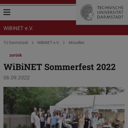
Menü öffnen
WiBiNET e.V.
Sie befinden sich hier:
TU Darmstadt
WiBiNET e.V.
Aktuelles
zurück
WiBiNET Sommerfest 2022
06.09.2022