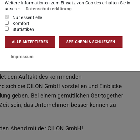
Weitere Informationen zum Einsatz von Cookies erhalten Sie in
unserer
Datenschutzerklärung
.
Nur essentielle
Komfort
Statistiken
ALLE AKZEPTIEREN
SPEICHERN & SCHLIESSEN
Impressum
inem mittelständischen, inhabergeführten
ildet den Auftakt des kommenden
d sich die CILON GmbH vorstellen und Einblicke
klung geben. Bei einem gemütlichen Get-together
Zeit sein, das Unternehmen besser kennen zu
enden Abend mit der CILON GmbH!