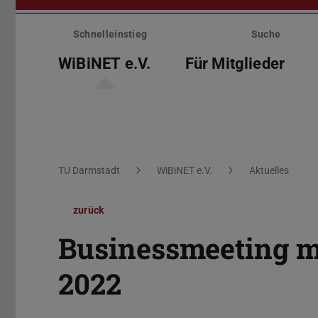
Menü
überspringen
Schnelleinstieg
Suche
WiBiNET e.V.
Für Mitglieder
Sie befinden sich hier:
TU Darmstadt
WiBiNET e.V.
Aktuelles
zurück
Businessmeeting m
2022