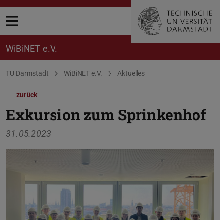
Menü öffnen
WiBiNET e.V.
Sie befinden sich hier:
TU Darmstadt
WiBiNET e.V.
Aktuelles
zurück
Exkursion zum Sprinkenhof
31.05.2023
Zurück
Vor