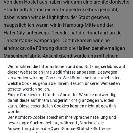
Von dem Hostel aus haben wir dann eine architektonische
Stadtrundfahrt mit einem Doppeldeckerbus gemacht,
dabei waren wir die Highlights der Stadt gesehen,
hauptsächlich waren wir in Hamburg-Mitte und der
HafenCity unterwegs. Geendet hat die Rundfahrt an der
Theaterfabrik Kampnagel. Dort bekamen wir eine
eindrucksvolle Führung durch die Hallen der ehemaligen
Maschinenfabrik. Anschließend wurde uns mit einem
spannenden Vortag das Projekt und die anstehende
Wir möchten die Informationen und das Nutzungserlebnis auf
Sanierung vorgestellt.
dieser Webseite an Ihre Bedürfnisse anpassen. Deswegen
verwenden wir sog. Cookies. Sie können selbst entscheiden,
Zum Ausklang des Abends ging es zu Fuß weiter ins
welche Cookies genau bei Ihrem Besuch unserer Webseiten
Restaurant „Zur Gondel“, wo wir sehr lecker mit einer
gesetzt werden sollen.
Einige Cookies sind für den Abruf der Website notwendig,
schönen Aussicht gegessen und mit den Mitarbeitern der
damit diese auf Ihrem Endgerät richtig anzeigen werden
Sprinkenhof geredet haben.
kann. Diese essentiellen Cookies können nicht abgewählt
werden.
Am Freitag startete der Tag mit einer
Der Komfort-Cookie speichert Ihre Spracheinstellung und
Baustellenbesichtigung der Deichtorhallen. Das Projekt ist
bevorzugte Suchmaschine, während „Statistik“ die
Auswertung durch die Open-Source-Statistik-Software
vor allem aufgrund seines Denkmalschutzes hoch