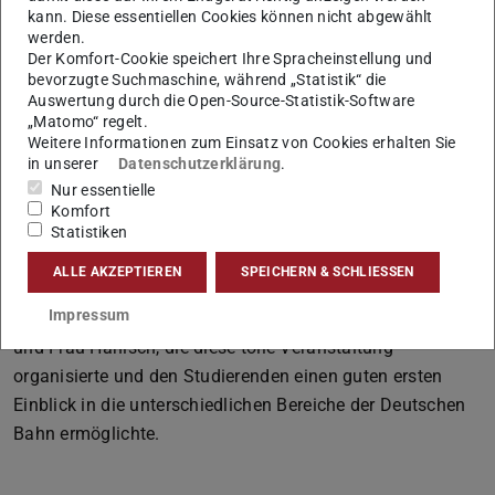
Den Studierenden wurde die Aufgabe gestellt, in einem
kann. Diese essentiellen Cookies können nicht abgewählt
Videoclip einen Bereich der Deutschen Bahn den
werden.
Der Komfort-Cookie speichert Ihre Spracheinstellung und
potenziellen Nachwuchskräften zu präsentieren. Für die
bevorzugte Suchmaschine, während „Statistik“ die
Präsentation standen den vier Gruppen unterschiedlichste
Auswertung durch die Open-Source-Statistik-Software
Materialien (Frisbee, Verbandsmaterialien, Kleber, Papier
„Matomo“ regelt.
Weitere Informationen zum Einsatz von Cookies erhalten Sie
etc.) zur Verfügung. Das Team mit dem besten Videoclip
in unserer
Datenschutzerklärung
.
wurde prämiert. Im Anschluss hatten die Studierenden bis
Nur essentielle
zur Ankunft in München die Möglichkeit, sich mit den
Komfort
Mitarbeitern der Deutschen Bahn Mitarbeitern und bereits
Statistiken
erste entscheidende Weichen für einen möglichen Einstieg
ALLE AKZEPTIEREN
SPEICHERN & SCHLIESSEN
bzw. ein mögliches Praktikum zu stellen. Unser großer
Impressum
Dank gilt der Deutschen Bahn, insbersondere Frau Dorn
und Frau Hanisch, die diese tolle Veranstaltung
organisierte und den Studierenden einen guten ersten
Einblick in die unterschiedlichen Bereiche der Deutschen
Bahn ermöglichte.