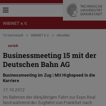
Menü öffnen
WiBiNET e.V.
Sie befinden sich hier:
TU Darmstadt
WiBiNET e.V.
Aktuelles
zurück
Businessmeeting 15 mit der
Deutschen Bahn AG
Businessmeeting im Zug | Mit Highspeed in die
Karriere
17.10.2012
Im Rahmen der diesjährigen Fahrt zur Expo Real
fand während der Zugfahrt von Frankfurt nach