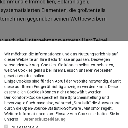
 kommunale Immobilien, Solaranlagen,
systematisierten Elementen, die größtenteils
 Unternehmen gegenüber seinen Wettbewerbern
er auch die Unternehmensvertreter Herr Teipel
err Püschel (Kaufmännischer Leiter und
Wir möchten die Informationen und das Nutzungserlebnis auf
den Studierenden von ihren Aufgaben bei
dieser Webseite an Ihre Bedürfnisse anpassen. Deswegen
verwenden wir sog. Cookies. Sie können selbst entscheiden,
eruflichen Werdegang.
welche Cookies genau bei Ihrem Besuch unserer Webseiten
gesetzt werden sollen.
 Ausstellungshalle mit Gebäudemodellen in
Einige Cookies sind für den Abruf der Website notwendig, damit
diese auf Ihrem Endgerät richtig anzeigen werden kann. Diese
iche Details offengelegt sind, veranschaulichte
essentiellen Cookies können nicht abgewählt werden.
 die Vorteile industrieller Vorfertigung. Die
Der Komfort-Cookie speichert Ihre Spracheinstellung und
bevorzugte Suchmaschine, während „Statistik“ die Auswertung
tisierten Elemente wurden so direkt begreifbar.
durch die Open-Source-Statistik-Software „Matomo“ regelt.
Weitere Informationen zum Einsatz von Cookies erhalten Sie in
mZentrums konnten sich die Studierenden bei
unserer
Datenschutzerklärung
.
ch mit den Unternehmensvertretern bei Snacks
Nur essentielle