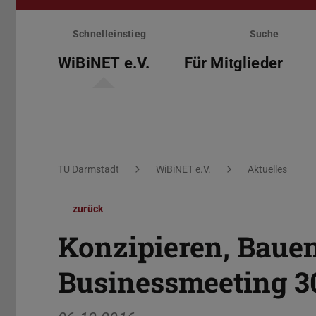
Menü
überspringen
Schnelleinstieg
Suche
WiBiNET e.V.
Für Mitglieder
Sie befinden sich hier:
TU Darmstadt
WiBiNET e.V.
Aktuelles
zurück
Konzipieren, Bauen
Businessmeeting 3