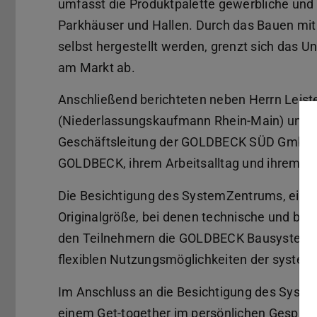
umfasst die Produktpalette gewerbliche und
Parkhäuser und Hallen. Durch das Bauen mit 
selbst hergestellt werden, grenzt sich das
am Markt ab.
Anschließend berichteten neben Herrn Leist
(Niederlassungskaufmann Rhein-Main) und H
Geschäftsleitung der GOLDBECK SÜD GmbH) 
GOLDBECK, ihrem Arbeitsalltag und ihrem b
Die Besichtigung des SystemZentrums, einer
Originalgröße, bei denen technische und baul
den Teilnehmern die GOLDBECK Bausysteme und
flexiblen Nutzungsmöglichkeiten der systema
Im Anschluss an die Besichtigung des Syste
einem Get-together im persönlichen Gesprä